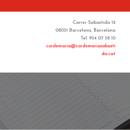
Carrer Sabastida 12
08031 Barcelona, Barcelona
Tel. 934 07 38 10
cordemaria@cordemariasabasti
da.cat