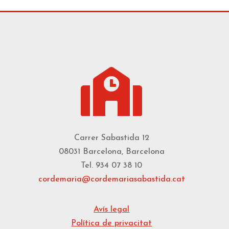

Carrer Sabastida 12
08031 Barcelona, Barcelona
Tel. 934 07 38 10
cordemaria@cordemariasabastida.cat
Avís legal
Política de privacitat