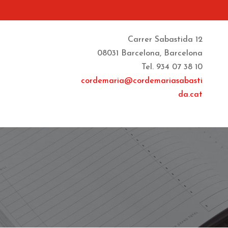
Carrer Sabastida 12
08031 Barcelona, Barcelona
Tel. 934 07 38 10
cordemaria@cordemariasabasti
da.cat